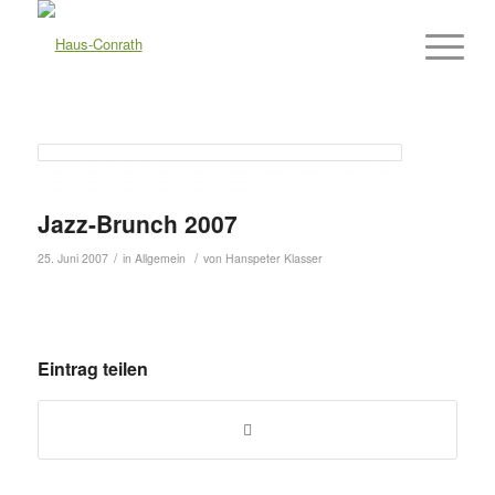
Jazz-Brunch 2007
/
/
25. Juni 2007
in
Allgemein
von
Hanspeter Klasser
Eintrag teilen