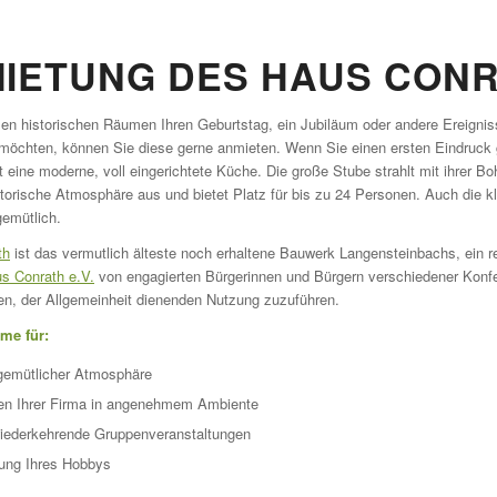
IETUNG DES HAUS CON
en historischen Räumen Ihren Geburtstag, ein Jubiläum oder andere Ereignis
 möchten, können Sie diese gerne anmieten. Wenn Sie einen ersten Eindruck 
 eine moderne, voll eingerichtete Küche. Die große Stube strahlt mit ihrer 
istorische Atmosphäre aus und bietet Platz für bis zu 24 Personen. Auch die
emütlich.
th
ist das vermutlich älteste noch erhaltene Bauwerk Langensteinbachs, ein r
us Conrath e.V.
von engagierten Bürgerinnen und Bürgern verschiedener Konf
len, der Allgemeinheit dienenden Nutzung zuzuführen.
me für:
n gemütlicher Atmosphäre
en Ihrer Firma in angenehmem Ambiente
iederkehrende Gruppenveranstaltungen
lung Ihres Hobbys