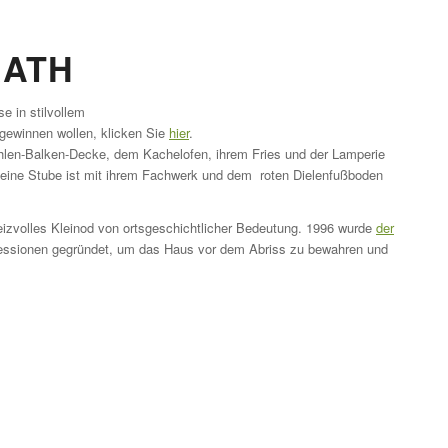
RATH
se in
stilvollem
gewinnen wollen, klicken Sie
hier
.
Bohlen-Balken-Decke, dem Kachelofen, ihrem Fries und der Lamperie
 kleine Stube ist mit ihrem Fachwerk und dem roten Dielenfußboden
eizvolles Kleinod von ortsgeschichtlicher Bedeutung. 1996 wurde
der
essionen gegründet, um das Haus vor dem Abriss zu bewahren und