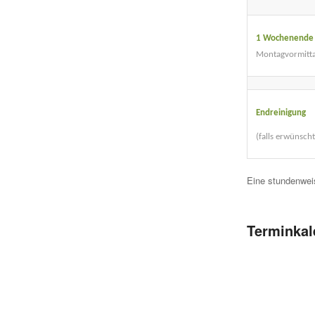
1 Wochenend
Montagvormitta
Endreinigung
(falls erwünscht
Eine stundenweis
Terminkal