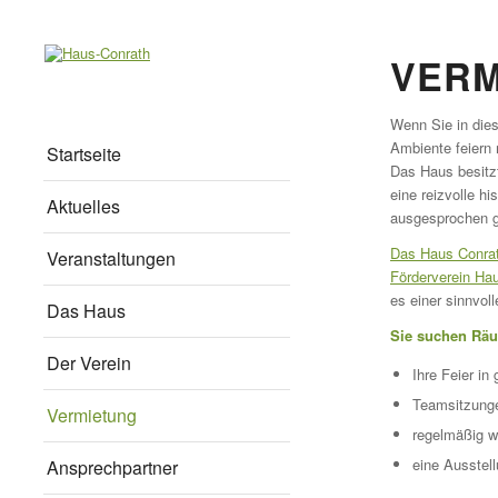
VERM
Wenn Sie in dies
Ambiente feiern
Startseite
Das Haus besitzt
eine reizvolle h
Aktuelles
ausgesprochen g
Das Haus Conra
Veranstaltungen
Förderverein Ha
es einer sinnvol
Das Haus
Sie suchen Räu
Der Verein
Ihre Feier i
Teamsitzung
Vermietung
regelmäßig w
eine Ausstel
Ansprechpartner