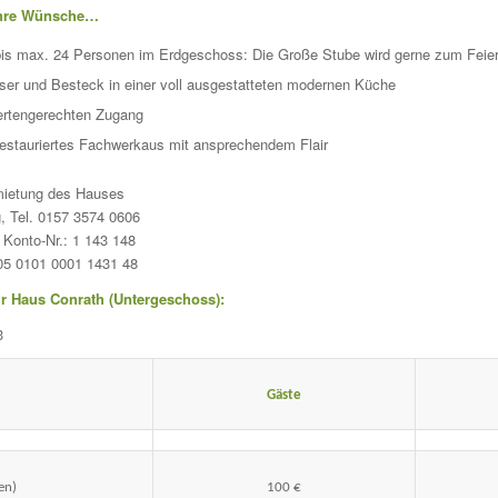
 Ihre Wünsche…
bis max. 24 Personen im Erdgeschoss: Die Große Stube wird gerne zum Feiern b
äser und Besteck in einer voll ausgestatteten modernen Küche
ertengerechten Zugang
 restauriertes Fachwerkaus mit ansprechendem Flair
mietung des Hauses
, Tel. 0157 3574 0606
Konto-Nr.: 1 143 148
5 0101 0001 1431 48
 Haus Conrath (Untergeschoss):
3
Gäste
en)
100 €