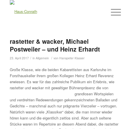
rastetter & wacker, Michael
Postweiler – und Heinz Erhardt
/
/
23. April 2017
in
Allgemein
von
Hanspeter Klasser
Große Klasse, wie die beiden Kabarettisten aus Karlsruhe im
Forsthauskeller ihrem großen Kollegen Heinz Erhard Reverenz
erwiesen. Es war für das zahlreiche Publikum ein Erlebnis, wie
rastetter und wacker mit gewaltiger Bühnenpräsenz die von
grandiosen Wortspielen
und verdrehten Redewendungen gekennzeichneten Balladen und
Gedichte – manchmal auch nur prägnante Vierzeiler – vortrugen.
Natürlich waren viele „Klassiker“ dabei, die man immer wieder
hören kann und die eigentlich zeitlos sind. Aber auch seltene
Stücke waren im Repertoire an diesem Abend dabei, die rastetter