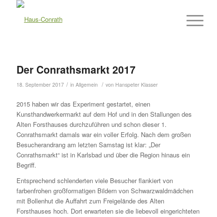
Der Conrathsmarkt 2017
/
/
18. September 2017
in
Allgemein
von
Hanspeter Klasser
2015 haben wir das Experiment gestartet, einen
Kunsthandwerkermarkt auf dem Hof und in den Stallungen des
Alten Forsthauses durchzuführen und schon dieser 1.
Conrathsmarkt damals war ein voller Erfolg. Nach dem großen
Besucherandrang am letzten Samstag ist klar: „Der
Conrathsmarkt“ ist in Karlsbad und über die Region hinaus ein
Begriff.
Entsprechend schlenderten viele Besucher flankiert von
farbenfrohen großformatigen Bildern von Schwarzwaldmädchen
mit Bollenhut die Auffahrt zum Freigelände des Alten
Forsthauses hoch. Dort erwarteten sie die liebevoll eingerichteten