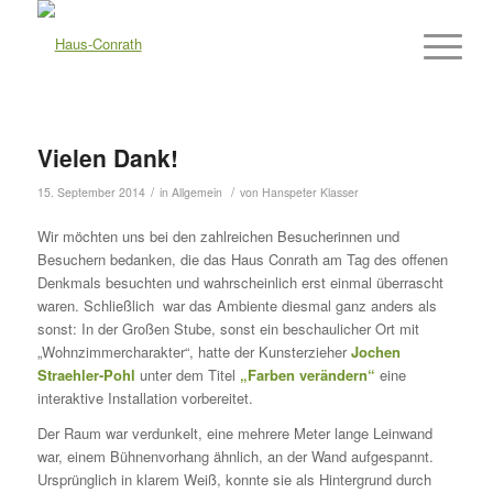
Vielen Dank!
/
/
15. September 2014
in
Allgemein
von
Hanspeter Klasser
Wir möchten uns bei den zahlreichen Besucherinnen und
Besuchern bedanken, die das Haus Conrath am Tag des offenen
Denkmals besuchten und wahrscheinlich erst einmal überrascht
waren. Schließlich war das Ambiente diesmal ganz anders als
sonst: In der Großen Stube, sonst ein beschaulicher Ort mit
„Wohnzimmercharakter“, hatte der Kunsterzieher
Jochen
Straehler-Pohl
unter dem Titel
„Farben verändern“
eine
interaktive Installation vorbereitet.
Der Raum war verdunkelt, eine mehrere Meter lange Leinwand
war, einem Bühnenvorhang ähnlich, an der Wand aufgespannt.
Ursprünglich in klarem Weiß, konnte sie als Hintergrund durch