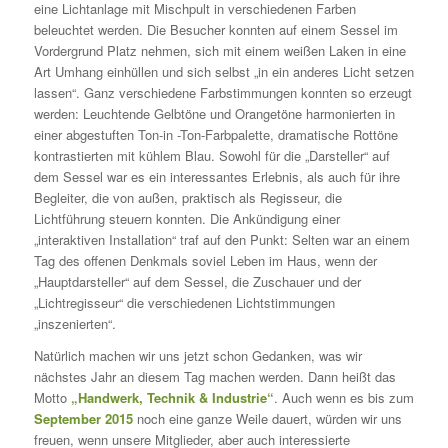
eine Lichtanlage mit Mischpult in verschiedenen Farben
beleuchtet werden. Die Besucher konnten auf einem Sessel im
Vordergrund Platz nehmen, sich mit einem weißen Laken in eine
Art Umhang einhüllen und sich selbst „in ein anderes Licht setzen
lassen“. Ganz verschiedene Farbstimmungen konnten so erzeugt
werden: Leuchtende Gelbtöne und Orangetöne harmonierten in
einer abgestuften Ton-in -Ton-Farbpalette, dramatische Rottöne
kontrastierten mit kühlem Blau. Sowohl für die „Darsteller“ auf
dem Sessel war es ein interessantes Erlebnis, als auch für ihre
Begleiter, die von außen, praktisch als Regisseur, die
Lichtführung steuern konnten. Die Ankündigung einer
„interaktiven Installation“ traf auf den Punkt: Selten war an einem
Tag des offenen Denkmals soviel Leben im Haus, wenn der
„Hauptdarsteller“ auf dem Sessel, die Zuschauer und der
„Lichtregisseur“ die verschiedenen Lichtstimmungen
„inszenierten“.
Natürlich machen wir uns jetzt schon Gedanken, was wir
nächstes Jahr an diesem Tag machen werden. Dann heißt das
Motto
„Handwerk, Technik & Industrie“
. Auch wenn es bis zum
September 2015
noch eine ganze Weile dauert, würden wir uns
freuen, wenn unsere Mitglieder, aber auch interessierte