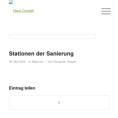
Stationen der Sanierung
/
/
30. Mai 2006
in
Allgemein
von
Hanspeter Klasser
Eintrag teilen