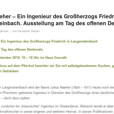
eher – Ein Ingenieur des Großherzogs Friedr
einbach. Ausstellung am Tag des offenen D
/
lgemein
von
Hanspeter Klasser
– Ein Ingenieur des Großherzogs Friedrich in Langensteinbach
 Tag des offenen Denkmals
ptember 2019, 10 – 18 Uhr im Haus Conrath
llons auf dem Pfarrhof bewirten wir Sie mit selbstgebackenem Kuchen, 
n Getränken
n Langensteinbach wird der Name Julius Naeher (1824 – 1911) heute noch e
in Pforzheim geborene Ingenieur in Diensten des Großherzogs einen deutlich
 – doch dazu später.
t zunächst ein „klassischer“ Ingenieur im Staatsdienst. Bekannt wurde er aber
malforscher in seiner engeren und weiteren Heimat. In seinen Publikationen 