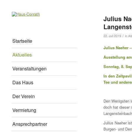
Julius Na
Langenst
/
22. Juli 2019
in
Al
Startseite
Julius Naeher 
Aktuelles
Ausstellung am
Sonntag, 8. Se
Veranstaltungen
In den Zeltpavi
Das Haus
Tee und andere
Der Verein
Den Wenigsten i
doch hat dieser 
Vermietung
Langensteinbach
Julius Naeher is
Ansprechpartner
Burgen- und Denk