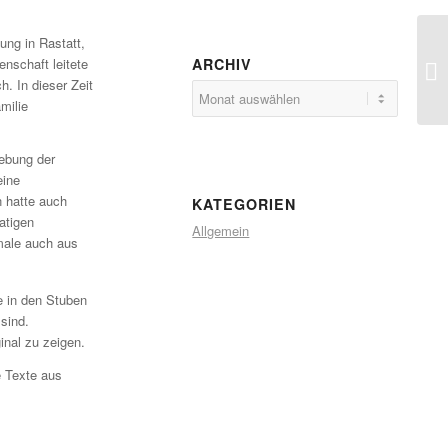
ung in Rastatt,
Ta
ARCHIV
enschaft leitete
Be
. In dieser Zeit
milie
gebung der
eine
n hatte auch
KATEGORIEN
atigen
Allgemein
male auch aus
e in den Stuben
sind.
inal zu zeigen.
e Texte aus