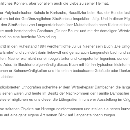
hliches Können, aber vor allem auch die Liebe zu seiner Heimat.
er Polytechnischen Schule in Karlsruhe, Bauoffizier beim Bau der Bundesfest
allem bei der Großherzoglichen Straßenbau-Inspektion tätig. Und in dieser Eig
5 den Straßenbau von Langensteinbach über Mutschelbach nach Kleinsteinbach
ute noch bestehenden Gasthaus „Grüner Baum“ und mit der damaligen Wirtsfa
nd ihn eine herzliche Verbindung.
ritt in den Ruhestand 1884 veröffentlichte Julius Naeher sein Buch „Die Um
rlsruhe“ und schildert darin liebevoll und genau auch Langensteinbach und s
en. Naeher war nicht nur ein begeisterter und kompetenter Ingenieur, sonder
e Ader. Er illustrierte eigenhändig dieses Buch mit für ihn typischen kleinform
n denen er Sehenswürdigkeiten und historisch bedeutsame Gebäude oder Denk
abbildet.
ndkolorierten Lithografien schenkte er dem Wirtsehepaar Dambacher, die lang
zu sehen waren und heute im Besitz der Nachkommen der Familie Dambacher 
se ermöglichen es uns diese, die Lithografien in unserer Ausstellung im Orig
se seltenen Objekte mit Hintergrundinformationen und stellen sie neben kurz
e auf eine ganz eigene Art seinen Blick auf Langensteinbach zeigen.