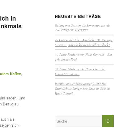
NEUESTE BEITRÄGE
ich in
enkmals
Gelungener Start in die Sommerpause mit
den VINTAGE SISTERS!
Zu Gast in der Alten Apotheke: Die Vintage
Sisters – „Nur ein kleines bisschen Glück“
30 Jahre Förderverein Haus Conrath – Ein
gelungenes Fest!
30 Jahre Förderverein Haus Conrath:
gutem Kaffee,
Feiern Sie mit uns!
Internationaler Museumstag 2026: Die
Grundschule Langensteinbach zu Gast im
Haus Conrath
twas sagen. Und
en Bezug zu
 auch als
zeigen sich