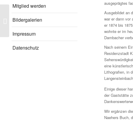
ausgeprägtes fac
Mitglied werden
Ausgebildet an d
Grünwinkelfest – Vielen Dank für
war er dann vor 
Bildergalerien
Ihren Besuch!
er 1874 bis 187
wohnte er im he
Impressum
Dambacher verba
Datenschutz
Nach seinem Eint
Residenzstadt Ka
Sehenswürdigkeit
eine künstlerisch
Lithografien, i
Langensteinbach 
Einige dieser ha
der Gaststätte 
Dankenswerterwei
Wir ergänzen die
Naehers Buch, di