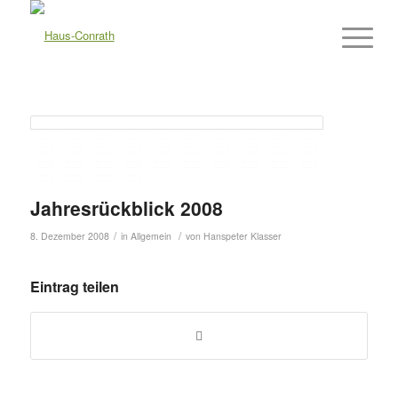
Jahresrückblick 2008
/
/
8. Dezember 2008
in
Allgemein
von
Hanspeter Klasser
Eintrag teilen