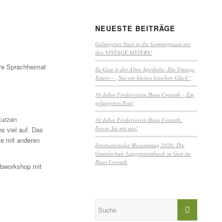
NEUESTE BEITRÄGE
Gelungener Start in die Sommerpause mit
den VINTAGE SISTERS!
ere Sprachheimat
Zu Gast in der Alten Apotheke: Die Vintage
Sisters – „Nur ein kleines bisschen Glück“
30 Jahre Förderverein Haus Conrath – Ein
gelungenes Fest!
kurzen
30 Jahre Förderverein Haus Conrath:
Feiern Sie mit uns!
s viel auf. Das
ie mit anderen
Internationaler Museumstag 2026: Die
Grundschule Langensteinbach zu Gast im
Haus Conrath
ibworkshop mit