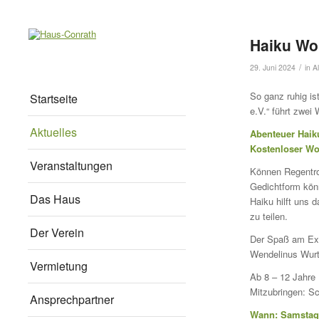
Haiku Wo
/
29. Juni 2024
in
A
So ganz ruhig i
Startseite
e.V.“ führt zwei
Aktuelles
Abenteuer Haik
Kostenloser Wo
Veranstaltungen
Können Regentrop
Gedichtform könn
Das Haus
Haiku hilft uns 
zu teilen.
Der Verein
Der Spaß am Exp
Wendelinus Wurt
Vermietung
Ab 8 – 12 Jahre
Mitzubringen: Sch
Ansprechpartner
Wann: Samstag, 