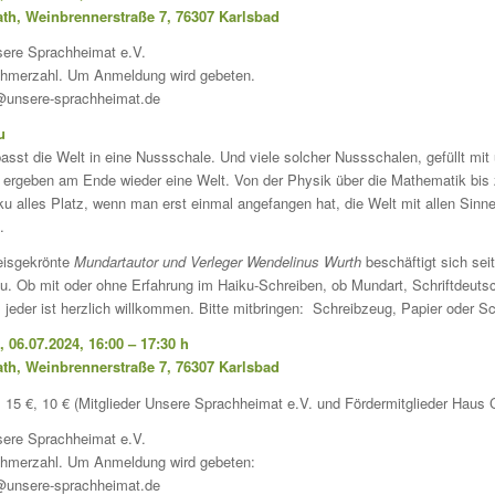
th, Weinbrennerstraße 7, 76307 Karlsbad
sere Sprachheimat e.V.
ehmerzahl. Um Anmeldung wird gebeten.
@unsere-sprachheimat.de
u
asst die Welt in eine Nussschale. Und viele solcher Nussschalen, gefüllt mit
rgeben am Ende wieder eine Welt. Von der Physik über die Mathematik bis 
ku alles Platz, wenn man erst einmal angefangen hat, die Welt mit allen Sinne
.
eisgekrönte
Mundartautor und Verleger Wendelinus Wurth
beschäftigt sich sei
ku. Ob mit oder ohne Erfahrung im Haiku-Schreiben, ob Mundart, Schriftdeuts
eder ist herzlich willkommen. Bitte mitbringen: Schreibzeug, Papier oder Sc
06.07.2024, 16:00 – 17:30 h
th, Weinbrennerstraße 7, 76307 Karlsbad
 15 €, 10 € (Mitglieder Unsere Sprachheimat e.V. und Fördermitglieder Haus 
sere Sprachheimat e.V.
ehmerzahl. Um Anmeldung wird gebeten:
@unsere-sprachheimat.de