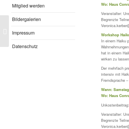
Wo: Haus Conra
Mitglied werden
Veranstalter: Un
Bildergalerien
Begrenzte Teiln
Veronica.kerber
Wir verabschieden uns in die
Impressum
Sommerpause!
Workshop Haik
In einem Haiku p
Datenschutz
Wahrnehmungen e
hat in einem Hai
wirken zu lassen
Der mehrfach pr
intensiv mit Hai
Fremdsprache – j
Wann: Samstag, 
Wo: Haus Conra
Unkostenbeitrag:
Veranstalter: Un
Begrenzte Teiln
Veronica.kerber