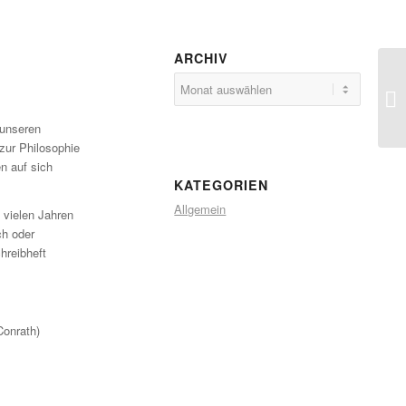
ARCHIV
Un
de
mit
 unseren
zur Philosophie
n auf sich
KATEGORIEN
Allgemein
t vielen Jahren
ch oder
hreibheft
Conrath)