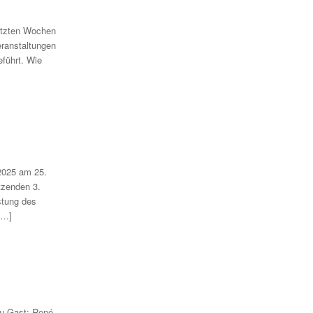
letzten Wochen
eranstaltungen
führt. Wie
025 am 25.
tzenden 3.
stung des
[…]
u Gast: René