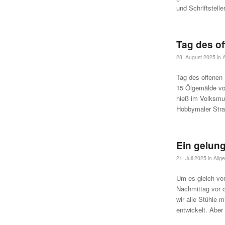
und Schriftstelle
Tag des o
28. August 2025
in
Tag des offenen
15 Ölgemälde vo
hieß im Volksmun
Hobbymaler Stra
Ein gelung
21. Juli 2025
in
Allg
Um es gleich vo
Nachmittag vor d
wir alle Stühle 
entwickelt. Aber