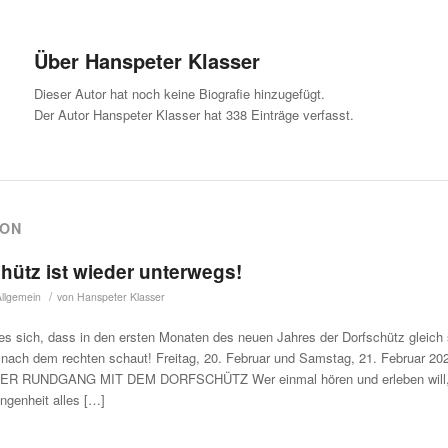
Über
Hanspeter Klasser
Dieser Autor hat noch keine Biografie hinzugefügt.
Der Autor
Hanspeter Klasser
hat 338 Einträge verfasst.
VON
hütz ist wieder unterwegs!
/
Allgemein
von
Hanspeter Klasser
 es sich, dass in den ersten Monaten des neuen Jahres der Dorfschütz gleic
 nach dem rechten schaut! Freitag, 20. Februar und Samstag, 21. Februar 202
R RUNDGANG MIT DEM DORFSCHÜTZ Wer einmal hören und erleben will,
angenheit alles […]