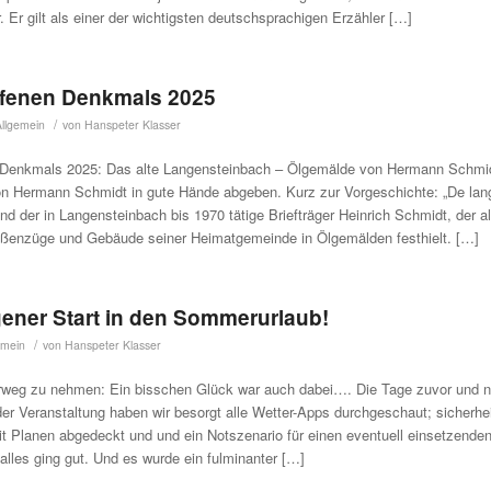
r. Er gilt als einer der wichtigsten deutschsprachigen Erzähler […]
ffenen Denkmals 2025
/
Allgemein
von
Hanspeter Klasser
 Denkmals 2025: Das alte Langensteinbach – Ölgemälde von Hermann Schmi
n Hermann Schmidt in gute Hände abgeben. Kurz zur Vorgeschichte: „De lang
d der in Langensteinbach bis 1970 tätige Briefträger Heinrich Schmidt, der al
ßenzüge und Gebäude seiner Heimatgemeinde in Ölgemälden festhielt. […]
ener Start in den Sommerurlaub!
/
emein
von
Hanspeter Klasser
rweg zu nehmen: Ein bisschen Glück war auch dabei…. Die Tage zuvor und 
er Veranstaltung haben wir besorgt alle Wetter-Apps durchgeschaut; sicherhei
mit Planen abgedeckt und und ein Notszenario für einen eventuell einsetzende
 alles ging gut. Und es wurde ein fulminanter […]