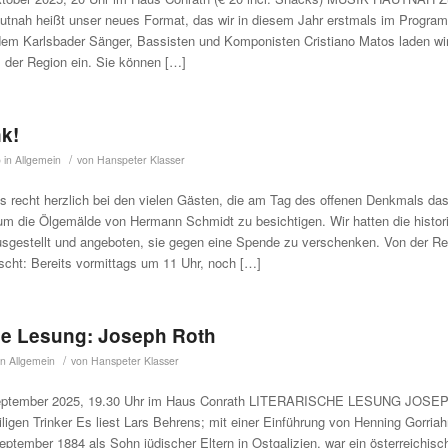
tnah heißt unser neues Format, das wir in diesem Jahr erstmals im Progra
m Karlsbader Sänger, Bassisten und Komponisten Cristiano Matos laden wir
 der Region ein. Sie können […]
k!
/
5
in
Allgemein
von
Hanspeter Klasser
s recht herzlich bei den vielen Gästen, die am Tag des offenen Denkmals da
um die Ölgemälde von Hermann Schmidt zu besichtigen. Wir hatten die histor
usgestellt und angeboten, sie gegen eine Spende zu verschenken. Von der R
ascht: Bereits vormittags um 11 Uhr, noch […]
che Lesung: Joseph Roth
/
in
Allgemein
von
Hanspeter Klasser
eptember 2025, 19.30 Uhr im Haus Conrath LITERARISCHE LESUNG JOSE
igen Trinker Es liest Lars Behrens; mit einer Einführung von Henning Gorria
ptember 1884 als Sohn jüdischer Eltern in Ostgalizien, war ein österreichisch