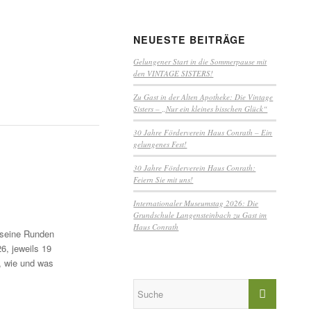
NEUESTE BEITRÄGE
Gelungener Start in die Sommerpause mit
den VINTAGE SISTERS!
Zu Gast in der Alten Apotheke: Die Vintage
Sisters – „Nur ein kleines bisschen Glück“
30 Jahre Förderverein Haus Conrath – Ein
gelungenes Fest!
30 Jahre Förderverein Haus Conrath:
Feiern Sie mit uns!
Internationaler Museumstag 2026: Die
Grundschule Langensteinbach zu Gast im
Haus Conrath
h seine Runden
6, jeweils 19
 wie und was