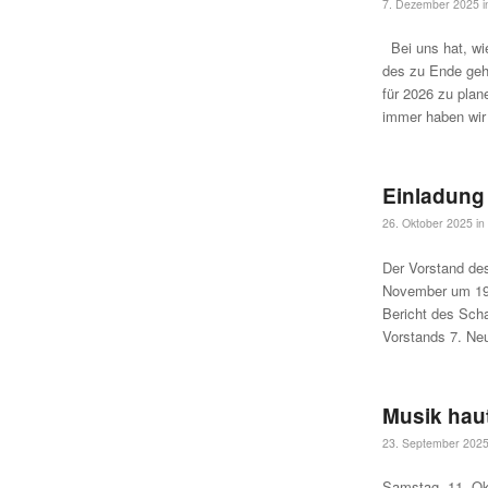
7. Dezember 2025
Bei uns hat, wi
des zu Ende geh
für 2026 zu pla
immer haben wir
Einladung
26. Oktober 2025
in
Der Vorstand d
November um 19.
Bericht des Scha
Vorstands 7. Ne
Musik hau
23. September 202
Samstag, 11. Ok