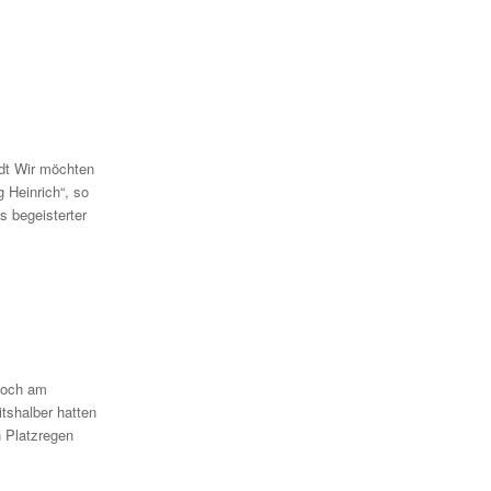
dt Wir möchten
 Heinrich“, so
s begeisterter
noch am
tshalber hatten
n Platzregen