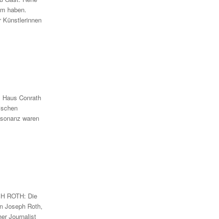
mm haben.
 Künstlerinnen
s Haus Conrath
ischen
esonanz waren
PH ROTH: Die
hn Joseph Roth,
er Journalist