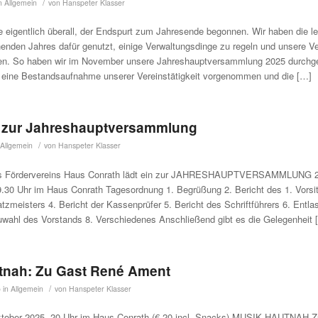
/
in
Allgemein
von
Hanspeter Klasser
e eigentlich überall, der Endspurt zum Jahresende begonnen. Wir haben die 
enden Jahres dafür genutzt, einige Verwaltungsdinge zu regeln und unsere V
nen. So haben wir im November unsere Jahreshauptversammlung 2025 durchge
 eine Bestandsaufnahme unserer Vereinstätigkeit vorgenommen und die […]
 zur Jahreshauptversammlung
/
Allgemein
von
Hanspeter Klasser
es Fördervereins Haus Conrath lädt ein zur JAHRESHAUPTVERSAMMLUNG 2
30 Uhr im Haus Conrath Tagesordnung 1. Begrüßung 2. Bericht des 1. Vorsi
tzmeisters 4. Bericht der Kassenprüfer 5. Bericht des Schriftführers 6. Entla
uwahl des Vorstands 8. Verschiedenes Anschließend gibt es die Gelegenheit 
tnah: Zu Gast René Ament
/
5
in
Allgemein
von
Hanspeter Klasser
tober 2025, 20 Uhr im Haus Conrath (€ 20 incl. Snacks) MUSIK HAUTNAH Z