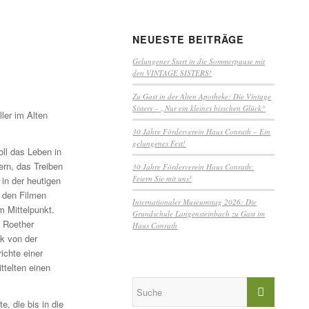
NEUESTE BEITRÄGE
Gelungener Start in die Sommerpause mit
den VINTAGE SISTERS!
Zu Gast in der Alten Apotheke: Die Vintage
Sisters – „Nur ein kleines bisschen Glück“
ler im Alten
30 Jahre Förderverein Haus Conrath – Ein
gelungenes Fest!
oll das Leben in
ern, das Treiben
30 Jahre Förderverein Haus Conrath:
Feiern Sie mit uns!
in der heutigen
n den Filmen
Internationaler Museumstag 2026: Die
m Mittelpunkt.
Grundschule Langensteinbach zu Gast im
e Roether
Haus Conrath
ck von der
ichte einer
ttelten einen
, die bis in die