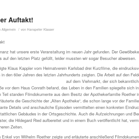
r Auftakt!
/
n
Allgemein
von
Hanspeter Klasser
akt
nanz hat unsere erste Veranstaltung im neuen Jahr gefunden. Der Gewölbekel
s auf den letzten Platz gefüllt, leider mussten wir sogar Besucher abweisen.
eigte Klaus Kappler vom Heimatverein Karlsbad drei Kurzfilme, die eindrucksv
in den 60er Jahren des letzten Jahrhunderts zeigten. Die Arbeit auf den Feld
auf dem
Viehmarkt, der sich bekanntlich 
e vor dem Haus Conrath befand, das Leben in den Familien spiegelte sich i
n Teil standen Filmdokumente aus dem Besitz der Apothekerfamilie Roether i
rläuterte die Geschichte der „Alten Apotheke“, die schon lange vor der Famili
ante Details und anschauliche Episoden vermittelten einen konkreten Eindru
tattlichen Gebäudes in der Ortsgeschichte. Auch die Aufzeichnungen und Ber
r, die Hildegard Ried aufbereitet und in einem Buch veröffentlicht hat, vermi
heren Zeiten.
n Enkel von Wilhelm Roether zeigte und erläuterte anschließend Filmdokumente