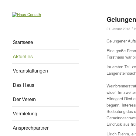
Gelungene
/
21. Januar 2018
i
Gelungener Auft
Startseite
Eine große Reso
Aktuelles
Forsthaus war bi
Im ersten Teil z
Veranstaltungen
Langensteinbach 
Das Haus
Weinbrennerstraß
wider. Im zweite
Der Verein
Hildegard Ried e
begann. Interess
Bedeutung des s
Vermietung
Gemeindeschweste
Eindruck aus frü
Ansprechpartner
Ulrich Riehm, ei