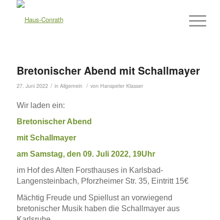
Bretonischer Abend mit Schallmayer
/
/
27. Juni 2022
in
Allgemein
von
Hanspeter Klasser
Wir laden ein:
Bretonischer Abend
mit Schallmayer
am Samstag, den 0
9.
Juli 20
22
,
19
Uhr
im Hof des Alten Forsthauses in Karlsbad-
Langensteinbach, Pforzheimer Str. 35, Eintritt 1
5
€
Mächtig Freude und Spiellust an vorwiegend
bretonischer Musik haben die Schallmayer aus
Karlsruhe.